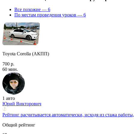
Все похожие — 6
По местам проведения уроков — 6
Toyota Corolla (АКПП)
700 р.
60 мин.
1 авто
Юрий Викторович
Рейтинг расчитывается автоматически, исходя из стажа работы,
Общий рейтинг